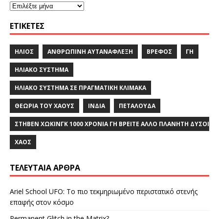
ΕΤΙΚΈΤΕΣ
ΉΛΙΟΣ
ΑΝΘΡΏΠΙΝΗ ΑΥΤΑΝΑΦΛΕΞΗ
ΒΡΈΦΟΣ
ΓΗ
ΗΛΙΑΚΌ ΣΎΣΤΗΜΑ
ΗΛΙΑΚΌ ΣΎΣΤΗΜΑ ΣΕ ΠΡΑΓΜΑΤΙΚΉ ΚΛΊΜΑΚΑ
ΘΕΩΡΊΑ ΤΟΥ ΧΆΟΥΣ
ΙΝΔΙΑ
ΠΕΤΑΛΟΎΔΑ
ΣΤΗΒΕΝ ΧΩΚΙΝΓΚ 1000 ΧΡΟΝΙΑ ΓΗ ΒΡΕΙΤΕ ΑΛΛΟ ΠΛΑΝΗΤΗ ΔΥΣΟ
ΧΆΟΣ
ΤΕΛΕΥΤΑΊΑ ΆΡΘΡΑ
Ariel School UFO: Το πιο τεκμηριωμένο περιστατικό στενής
επαφής στον κόσμο
Permanent Glitch in the Matrix?