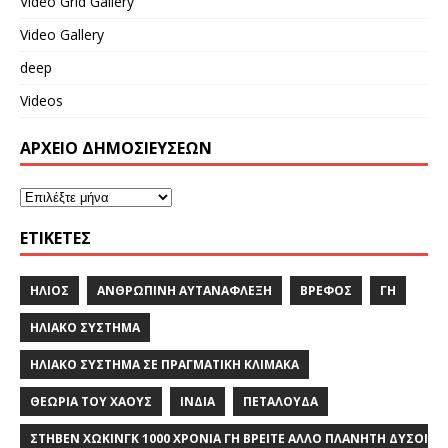
Video Grid Gallery
Video Gallery
deep
Videos
ΑΡΧΕΙΟ ΔΗΜΟΣΙΕΥΣΕΩΝ
ΕΤΙΚΈΤΕΣ
ΉΛΙΟΣ
ΑΝΘΡΏΠΙΝΗ ΑΥΤΑΝΑΦΛΕΞΗ
ΒΡΈΦΟΣ
ΓΗ
ΗΛΙΑΚΌ ΣΎΣΤΗΜΑ
ΗΛΙΑΚΌ ΣΎΣΤΗΜΑ ΣΕ ΠΡΑΓΜΑΤΙΚΉ ΚΛΊΜΑΚΑ
ΘΕΩΡΊΑ ΤΟΥ ΧΆΟΥΣ
ΙΝΔΙΑ
ΠΕΤΑΛΟΎΔΑ
ΣΤΗΒΕΝ ΧΩΚΙΝΓΚ 1000 ΧΡΟΝΙΑ ΓΗ ΒΡΕΙΤΕ ΑΛΛΟ ΠΛΑΝΗΤΗ ΔΥΣΟ