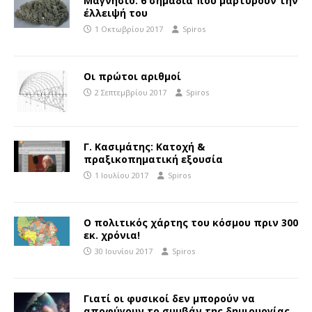
Μαγνήσιο: 6 σημάδια που μαρτυρούν την
έλλειψή του
1 Οκτωβρίου 2017
Spiros
Οι πρώτοι αριθμοί
2 Σεπτεμβρίου 2017
Spiros
Γ. Κασιμάτης: Κατοχή &
πραξικοπηματική εξουσία
1 Ιουλίου 2017
Spiros
Ο πολιτικός χάρτης του κόσμου πριν 300
εκ. χρόνια!
30 Ιουνίου 2017
Spiros
Γιατί οι φυσικοί δεν μπορούν να
αποφύγουν το συμβάν της δημιουργίας