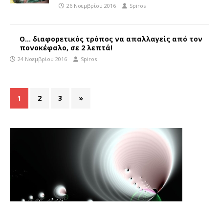
26 Νοεμβρίου 2016
Spiros
Ο… διαφορετικός τρόπος να απαλλαγείς από τον
πονοκέφαλο, σε 2 λεπτά!
24 Νοεμβρίου 2016
Spiros
1
2
3
»