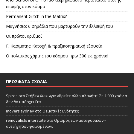
επαφής στον κόσμο
Permanent Glitch in the Matrix?
Μαγνήσιο: 6 σημάδια που μαρτυρούν την έλλειψή του
Οι πρώτοι αριθμοί
Γ. Κασιμάτης: Κατοχή & πραξικοπηματική εξουσία
Ο πολιτικός χάρτης του κόσμου πριν 300 εκ. χρόνια!
ΠΡΌΣΦΑΤΑ ΣΧΌΛΙΑ
Spiros
στο
Στήβεν Χώκινγκ: «Βρείτε άλλο πλανήτη! Σε 1.000 χρόνια
δεν θα υπάρχει Γη»
movers sydney
στο
Θεματικές Ενότητες
removalists interstate
στο
Ορισμός των μεταφυσικών –
ανεξήγητων φαινομένων.