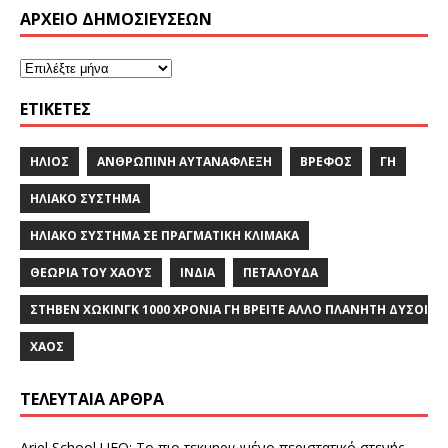
ΑΡΧΕΙΟ ΔΗΜΟΣΙΕΥΣΕΩΝ
ΕΤΙΚΈΤΕΣ
ΉΛΙΟΣ
ΑΝΘΡΏΠΙΝΗ ΑΥΤΑΝΑΦΛΕΞΗ
ΒΡΈΦΟΣ
ΓΗ
ΗΛΙΑΚΌ ΣΎΣΤΗΜΑ
ΗΛΙΑΚΌ ΣΎΣΤΗΜΑ ΣΕ ΠΡΑΓΜΑΤΙΚΉ ΚΛΊΜΑΚΑ
ΘΕΩΡΊΑ ΤΟΥ ΧΆΟΥΣ
ΙΝΔΙΑ
ΠΕΤΑΛΟΎΔΑ
ΣΤΗΒΕΝ ΧΩΚΙΝΓΚ 1000 ΧΡΟΝΙΑ ΓΗ ΒΡΕΙΤΕ ΑΛΛΟ ΠΛΑΝΗΤΗ ΔΥΣΟ
ΧΆΟΣ
ΤΕΛΕΥΤΑΊΑ ΆΡΘΡΑ
Ariel School UFO: Το πιο τεκμηριωμένο περιστατικό στενής