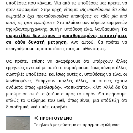
υποθέσεις που κάναμε
.
Μία από
τις υποθέσεις μας
πρέπει να
ήταν
εσφαλμένη
!
Στην αρχή
,
είπαμε
:
«
Ας υποθέσουμε
ότι κάθε
σωματίδιο
έχει
προκαθορισμένες
απαντήσεις σε
κάθε μία από
αυτές τις
τρεις ερωτήσεις
».
Στο πλαίσιο των κύριων
ερμηνειών
της κβαντομηχανικής
,
αυτή η υπόθεση είναι
λανθασμένη
.
Τα
σωματίδια
δεν
έχουν
προκαθορισμένες
απαντήσεις
σε
κάθε δυνατή
μέτρηση
.
Αντ’ αυτού
,
θα πρέπει να
περιγράψουμε τις καταστάσεις
τους με
πιθανότητες.
Θα πρέπει επίσης να
αναφέρουμε ότι
υπάρχουν άλλες
ερμηνείες
σχετικά
με
αυτό το συμπέρασμα
.
Ίσως
κάναμε
άλλες
σιωπηλές υποθέσεις
,
και ίσως
αυτές οι υποθέσεις
να
είναι οι
λανθασμένες
.
Υπάρχουν
πολλές
άλλες,
οι οποίες έχουν
ονόματα όπως
«
ρεαλισμός»
, «
τοπικότητα
»
,
κ.λπ. Αλλά
δε θα
μπούμε σε
αυτά τα ζητήματα
προς το παρόν.
Θα αφήσουμε
απλώς
το Θεώρημα
του Bell
, όπως
είναι
,
μια απόδειξη
ότι
διαισθητικά
, «κάτι πάει
στραβά»
.
ΠΡΟΗΓΟΎΜΕΝΟ
Το ηλιακό μας σύστημα σε πραγματική κλίμακα