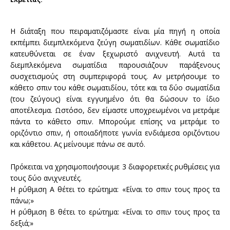
Η διάταξη που
πειραματιζόμαστε είναι μία πηγή η οποία
εκπέμπει διεμπλεκόμενα ζεύγη σωματιδίων. Κάθε σωματίδιο
κατευθύνεται σε έναν ξεχωριστό ανιχνευτή.
Αυτά τα
διεμπλεκόμενα
σωματίδια παρουσιάζουν
παράξενους
συσχετισμούς στη συμπεριφορά τους. Αν μετρήσουμε το
κάθετο
σπιν
του κάθε σωματιδίου,
τότε και τα δύο
σωματίδια
(του ζεύγους) είναι
εγγυημένο ότι θα
δώσουν το
ίδιο
αποτέλεσμα. Ωστόσο,
δεν είμαστε υποχρεωμένοι
να μετράμε
πάντα
το κάθετο
σπιν. Μπορούμε επίσης να
μετράμε το
οριζόντιο
σπιν, ή οποιαδήποτε γωνία ενδιάμεσα
οριζόντιου
και κάθετου
. Ας
μείνουμε
πάνω σε αυτό
.
Πρόκειται να χρησιμοποιήσουμε 3 διαφορετικές ρυθμίσεις για
τους δύο ανιχνευτές.
Η ρύθμιση
Α θ
έτει το ερώτημα:
«Είναι το σπιν τους προς
τα
πάνω
;»
Η ρύθμιση
Β
θέτει το ερώτημα:
«Είναι το σπιν τους προς τα
δεξιά;»