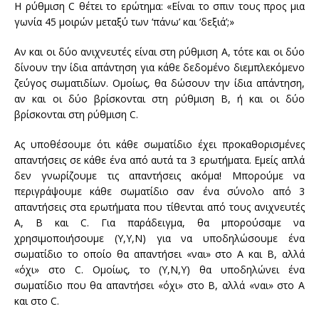
Η ρύθμιση C
θ
έτει το ερώτημα:
«Είναι το σπιν τους
προς
μια
γωνία 45 μοιρών
μεταξύ των ‘
πάνω’
και ‘
δεξιά’;»
Αν και οι δύο
ανιχνευτές είναι
στη ρύθμιση
Α,
τότε
και οι δύο
δίνουν την ίδια απάντηση για
κάθε δεδομένο
διεμπλεκόμενο
ζεύγος σωματιδίων
. Ομοίως, θα
δώσουν την
ίδια απάντηση,
αν
και οι δύο βρίσκονται
στη ρύθμιση
Β,
ή και οι δύο
βρίσκονται
στη ρύθμιση
C.
Ας υποθέσουμε ότι κάθε σωματίδιο έχει προκαθορισμένες
απαντήσεις σε κάθε ένα από αυτά τα 3 ερωτήματα.
Εμείς
απλά
δεν
γνωρίζουμε τις απαντήσεις
ακόμα! Μπορούμε να
περιγράψουμε
κάθε
σωματίδιο
σαν ένα σύνολο από 3
απαντήσεις στα ερωτήματα
που τίθενται από
τους ανιχνευτές
Α, Β
και
C.
Για
παράδειγμα
,
θα μπορούσαμε να
χρησιμοποιήσουμε
(
Y
,
Y
,
Ν
)
για να υποδηλώσουμε
ένα
σωματίδιο
το οποίο θα
απαντήσει
«
ναι
»
στο
Α και
B
,
αλλά
«όχι
»
στο C.
Ομοίως
,
το
(
Y
,
Ν
,
Υ
)
θα
υποδηλώνει
ένα
σωματίδιο
που
θα
απαντήσει
«όχι
»
στο Β
,
αλλά
«
ναι
»
στο Α
και στο C.