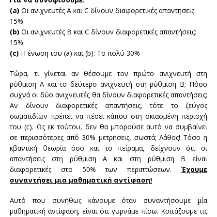
(a)
Οι ανιχνευτές
Α και
C
δίνουν
διαφορετικές απαντήσεις
:
15
%
(b)
Οι ανιχνευτές
Β και C
δίνουν
διαφορετικές απαντήσεις
:
15
%
(c)
Η
ένωση
του
(
a) και
(b):
Το πολύ 30%
Τώρα
,
τι γίνεται
αν θέσουμε
τον πρώτο
ανιχνευτή
στη
ρύθμιση Α
και
το
δεύτερο ανιχνευτή
στη ρύθμιση Β
;
Πόσο
συχνά
οι
δύο
ανιχνευτές
θα δίνουν
διαφορετικές απαντήσεις
;
Αν
δίνουν
διαφορετικές απαντήσεις
,
τότε
το ζεύγος
σωματιδίων
πρέπει να πέσει
κάπου
στη σκιασμένη
περιοχή
του
(c
)
.
Ως εκ τούτου
, δεν θα μπορούσε
αυτό
να συμβαίνει
σε
περισσότερες από 30
% μετρήσεις
,
σωστά;
Λάθος!
Τόσο η
κβαντική
θεωρία όσο και
το πείραμα,
δείχνουν
ότι οι
απαντήσεις στη ρύθμιση
Α και
στη ρύθμιση Β
είναι
διαφορετικές
στο 50%
των περιπτώσεων
.
Έχουμε
συναντήσει
μια μαθηματική
αντίφαση
!
Αυτό που
συνήθως
κάνουμε
όταν συναντήσουμε
μία
μαθηματική
αντίφαση
,
είναι ότι
γυρνάμε πίσω.
Κοιτάζουμε
τις