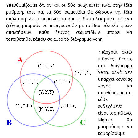
Υπενθυμίζουμε ότι
αν και οι δύο
ανιχνευτές είναι
στην
ίδια
ρύθμιση
,
τότε και τα δύο
σωματίδια
θα δώσουν
την ίδια
απάντηση
.
Αυτό σημαίνει
ότι και τα δύο
ηλεκτρόνια σε
ένα
ζεύγος
μπορούν να περιγραφούν
με
το ίδιο σύνολο
τριών
απαντήσεων.
Κάθε
ζεύγος σωματιδίων
μπορεί να
τοποθετηθεί
κάπου
σε αυτό το διάγραμμα
Venn
:
Υπάρχουν οκτώ
πιθανές θέσεις
στο διάγραμμα
Venn
,
αλλά
δεν
υπάρχει κανένας
λόγος
να
υποθέσουμε
ότι
κάθε
ενδεχόμενο
είναι
ισοπίθανο
.
Μήπως
θα
μπορούσαμε να
καθορίσουμε