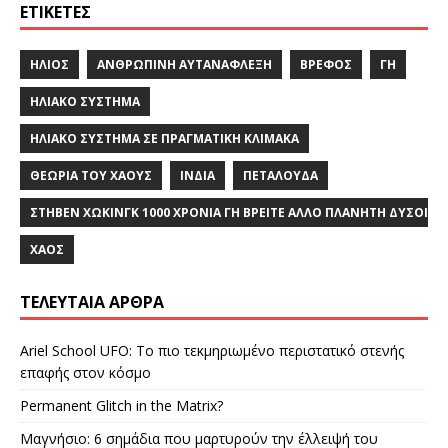
ΕΤΙΚΈΤΕΣ
ΉΛΙΟΣ
ΑΝΘΡΏΠΙΝΗ ΑΥΤΑΝΑΦΛΕΞΗ
ΒΡΈΦΟΣ
ΓΗ
ΗΛΙΑΚΌ ΣΎΣΤΗΜΑ
ΗΛΙΑΚΌ ΣΎΣΤΗΜΑ ΣΕ ΠΡΑΓΜΑΤΙΚΉ ΚΛΊΜΑΚΑ
ΘΕΩΡΊΑ ΤΟΥ ΧΆΟΥΣ
ΙΝΔΙΑ
ΠΕΤΑΛΟΎΔΑ
ΣΤΗΒΕΝ ΧΩΚΙΝΓΚ 1000 ΧΡΟΝΙΑ ΓΗ ΒΡΕΙΤΕ ΑΛΛΟ ΠΛΑΝΗΤΗ ΔΥΣΟ
ΧΆΟΣ
ΤΕΛΕΥΤΑΊΑ ΆΡΘΡΑ
Ariel School UFO: Το πιο τεκμηριωμένο περιστατικό στενής
επαφής στον κόσμο
Permanent Glitch in the Matrix?
Μαγνήσιο: 6 σημάδια που μαρτυρούν την έλλειψή του