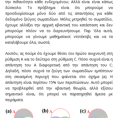
την πιθανότητα
κάθε
ενδεχομένου
;
Αλλά είναι
είναι κάπως
δύσκολο
.
Το πρόβλημα είναι ότι
μπορούμε να
προσδιορίσουμε
μόνο
δύο από τις
απαντήσεις για
κάθε
δεδομένο
ζεύγος σωματιδίων
.
Μόλις
μετρηθεί
το
σωματίδιο
,
έχουμε
αλλάξει
την αρχική
κβαντική
του κατάσταση
και δεν
μπορούμε πλέον
να το
διερευνήσουμε
.
Παρ ‘όλα αυτά
,
μπορούμε να γίνουμε
μαθηματικοί
ντετέκτιβς
και να τα
καταλάβουμε
όλα
,
σωστά;
Λοιπόν, ας
πούμε ότι
έχουμε θέσει
τον πρώτο
ανιχνευτή στη
ρύθμιση
Α και
το δεύτερο
στη ρύθμιση
C.
Πόσο συχνά
είναι η
απάντηση
του Α διαφορετική
από την απάντηση του
C;
Δηλαδή
, πόσο συχνά
τα ζεύγη των
σωματιδίων
εμπίπτουν
στη
σκιασμένη περιοχή
που φαίνεται στο σχήμα
(a
)
;
Η
απάντηση είναι
περίπου
15
% των περιπτώσεων
.
Αυτό
μπορεί
να προβλεφθεί
από την κβαντική θεωρία
,
αλλά
εξίσου
σημαντικό είναι
,
ότι μπορεί να παρατηρηθεί
άμεσα
με
πειράματα
.