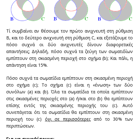
Τί συμβαίνει
αν θέσουμε
τον πρώτο
ανιχνευτή
στη ρύθμιση
Β
,
και
το
δεύτερο ανιχνευτή
στη ρύθμιση
C,
και εξετάζουμε
το
πόσο συχνά
οι
δύο
ανιχνευτές
δίνουν
διαφορετικές
απαντήσεις
;
Δηλαδή
, πόσο συχνά
τα ζεύγη των
σωματιδίων
εμπίπτουν στη
σκιασμένη περιοχή
στο σχήμα
(
b
)
;
Και πάλι
,
η
απάντηση είναι
15
%
.
Πόσο συχνά
τα σωματίδια
εμπίπτουν στη
σκιασμένη περιοχή
στο σχήμα
(
c
)
;
Το σχήμα
(
c
) είναι η
«ένωση»
των δύο
συνόλων
(a
) και
(b
).
Όλα τα
σωματίδια τα οποία
εμπίπτουν
στις
σκιασμένες
περιοχές
στο (a)
ή
/
και
στο (
b)
θα εμπίπτουν
επίσης
εντός της
σκιασμένης περιοχής
του
(
c)
.
Αυτό
συνεπάγεται
ότι τα σωματίδια
θα εμπίπτουν στη
σκιασμένη
περιοχή του (
c
)
όχι σε περισσότερες
από το 30
% των
περιπτώσεων
.
Για να συνοψίσουμε: